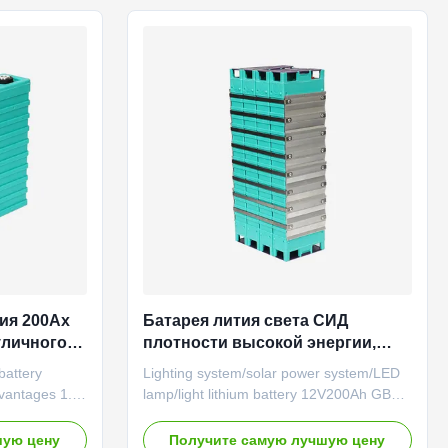
 temperature,
Automatic Warehousing System Clear
h big current
Visual Management Standardized
ouble
Management Certifications Research and
alve,
Development Innovation Research and
Main
Development Capability Cell Dimension:
Specification of battery cell
тия 200Ах
Батарея лития света СИД
уличного
плотности высокой энергии,
батарея фосфата иона 12В
 battery
Lighting system/solar power system/LED
200Ах Ли
antages 1.
lamp/light lithium battery 12V200Ah GBS-
 efficient
LFP200Ah Features of LiFePO4 battery
d long life
High energy density: the battery delivers
шую цену
Получите самую лучшую цену