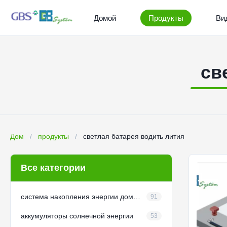
Домой
Продукты
Ви
св
Дом
/
продукты
/
светлая батарея водить лития
Все категории
система накопления энергии домочадца
91
аккумуляторы солнечной энергии
53