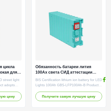
chairs, electric
End-of-discharge voltage 11.2V Standard
Remote control
charge method Constant current 40A
Charge voltage 14.2V Fast charge
method Constant current 160A Charge
voltage
я цикла
Обязанность батареи лития
окая для
100Ах света СИД аттестации
та СИД
БИС перезаряжаемые высокая
 street light
BIS Certification lithium ion battery for LED
эффективная
ct adopts
Lights 100Ah GBS-LFP100Ah-B Product
ry, LiFePO4
features: Good performance under high
tensive and
and low temperature; Good safety
шую цену
Получите самую лучшую цену
l. It is
performance; Good cycle life time; No
ty, life time,
pollution during manufacture. Our
er, good
characteristics: Intelligent Production Line