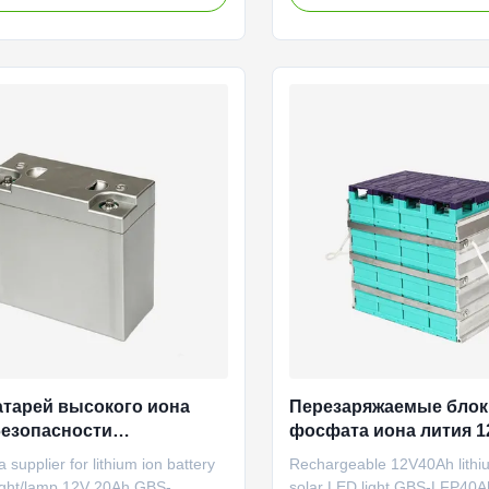
ce;Good cycle life time;No
span. 3. Good performance a
 during manufacture. Item
temperature and high tempe
ation Remark Rated capacity 50Ah
resistance. 4. Clean and Gr
e discharge capacity Minimum
toxic material contained. 5. 
 50Ah Internal impedance ≤6.4mΩ
High quality. 6. Extremely sa
oltage 12V Cell weight
explosion, no fire under collis
 Standard discharge conditions
Customized services. Applicat
 current 25A End-of-discharge
vehicle Golf cart Electric mot
11.2V Standard charge method
Electric boat
current
атарей высокого иона
Перезаряжаемые блок
безопасности
фосфата иона лития 
ряжаемые для светов
для солнечного света
 supplier for lithium ion battery
Rechargeable 12V40Ah lithiu
енных/лампы 12В 20Ах
light/lamp 12V 20Ah GBS-
solar LED light GBS-LFP40