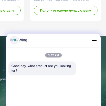
n reach about
LFP400Ah Features of LiFePO4 battery
of Lead Acid
High energy density: the battery delivers
шую цену
Получите самую лучшую цену
o toxic
double to triple energy compared with
energy
lead acid battery of the same volume and
h high drain.
mass. Long cycle life: cycle life is five
re under any
times that of lead acid battery Adaptability
ll size. 7.
to a wide range of temperature: the
ischarge:
battery can work at temperature between
Wing
ent
-20℃ and +65℃. High C-rate: support
. It can be
high charge/discharge rate to meet the
Свяжитесь мы
requiremen
3:42 PM
Адрес:
Но.6, дорога Бэйхуан
Good day, what product are you looking 
for?
восточная, Юяо, Чжэцзян, Китай
ргии
Телефон:
86-574-58122572
Факс:
86--62655552
Электронная почта:
winglan@gbsystem.com