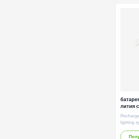
Constant
voltage 
Constant
3.55V Fa
current 
continuo
батаре
лития 
освети
Rechargea
lighting
performa
temperat
Полу