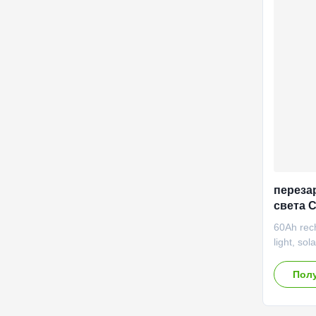
method C
voltage 
Constant
3.55V M
переза
света 
батаре
60Ah rech
light, so
Specific
0.2C rat
Полу
capacity
Nominal v
2.0±0.1K