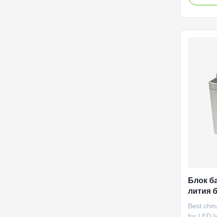
performan
pollution
Specific
0.2C rat
capacity
Nominal v
8kg±100g
Constant
voltage 
Constant 
Блок б
лития 
переза
Best china
привед
for LED 