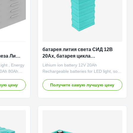
батарея лития света СИД 12В
еза Ли
20Ах, батарея цикла
а маяка/
фосфорнокислого железа лития
ight , Energy
Lithium ion battery 12V 20Ah
энергии
глубокая
 60Ah 80Ah
Rechargeable batteries for LED light, solar
uct features
LED street lamp GBS-LFP20Ah Item
on materials
Specification Remark Rated capacity 20Ah
шую цену
Получите самую лучшую цену
n technology
0.2C rate discharge capacity Minimum
process and
capacity 20Ah Internal impedance ≤1.6mΩ
mall size. The
Nominal voltage 3.2V Weight 0.7kg±50g
thout any
Standard discharge conditions Constant
 takes only
current 10A End-of-discharge voltage
e is short.
2.5V Standard charge method Constant
logy is easy
current 10A Charge voltage 3.65V Fast