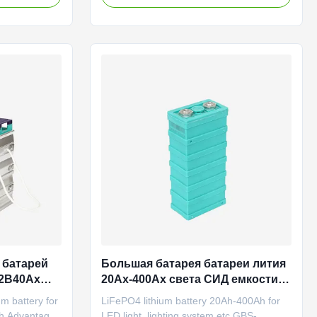
t high
double to triple energy compared with
rature
lead acid battery of the same volume and
een energy, no
mass. Long cycle life: cycle life is five
Factory price&
times that of lead acid battery Adaptability
fe, no
to a wide range of temperature: the
ion. 7.
battery can work at temperature between
ion Electric
-20℃ and +65℃. High C-rate: support
orcycle
high charge/discharge rate to meet the
 батарей
Большая батарея батареи лития
12В40Ах
20Ах-400Ах света СИД емкости
 СИД
Лифепо4 перезаряжаемые
m battery for
LiFePO4 lithium battery 20Ah-400Ah for
Ah Advantage
LED light, lighting system etc GBS-