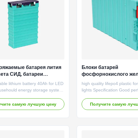
ce stability High cost
to manage product informati
nce
ряжаемые батарея лития
Блоки батарей
вета СИД, батареи
фосфорнокислого жел
ения энергии Лифепо4
Лифепо4 для СИД ул
ble lithium battery 40Ah for LED
high quality lifepo4 plastic f
освещают высокий ур
ousehould energy storage system
lights Specification Good pe
безопасности
0Ah Item Specification Remark
under high and low tempera
acity 40Ah 0.2C rate discharge
safety performance; Good cyc
чите самую лучшую цену
Получите самую луч
Minimum capacity 40Ah Internal
No pollution during manufact
e ≤0.8mΩ Nominal voltage 3.2V
Applications: Vehicle 1. Larg
ght 1.4±0.1KG Standard discharge
electric vehicles: electric car,
s Constant current 20A End-of-
tourist routes and hybrid cars
e voltage 2.5V Standard charge
electric car: e-bike, scooter, 