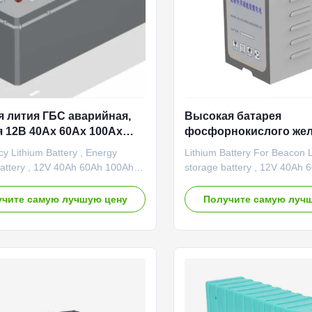
я лития ГБС аварийная,
Высокая батарея
я 12В 40Ах 60Ах 100Ах
фосфорнокислого жел
ения энергии
стабильности для свет
y Lithium Battery , Energy
Lithium Battery For Beacon L
системы накопления 
attery , 12V 40Ah 60Ah 100Ah ,
storage battery , 12V 40Ah
ystem Product model GBS-
100Ah , GBS ,GBsystem Prod
C001 Nominal voltage 12V
Adopt environmental protecti
чите самую лучшую цену
Получите самую луч
pacity 100Ah Storage of
and environmental protectio
ty 1.2KWh Overpressure
to ensure green production 
n 14.2V Low total pressure low
products. Light weight and s
n 11.6V Weight 14.5Kg Size
connection is convenient, wi
265mm Product features Light
tools, and normal connection
small volume Good waterproof
30 seconds. The charging tim
osion resistance Long cycle life
RFID radio frequency techno