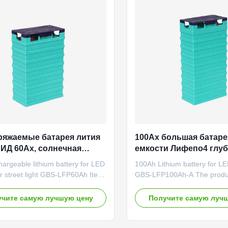
onstant current 10A Charge
trolley, forklift, electric wheel
3.55V Fast charge method
bicycle, sightseeing car. 3. 
 current 40A Charge voltage
cars, boat, aircraft.
ax
ряжаемые батарея лития
100Ах большая батаре
СИД 60Ах, солнечная
емкости Лифепо4 глуб
я уличного света Лифепо4
пользы уличного све
argeable lithium battery for LED
100Ah Lithium battery for LED
lar street light GBS-LFP60Ah Item
GBS-LFP100Ah-A The produ
ation Remark Rated capacity 60Ah
stacking-type LiFePO4 batte
e discharge capacity Minimum
as its anode material and in
чите самую лучшую цену
Получите самую луч
 60Ah Internal impedance ≤0.7mΩ
inflaming retarding plastic shel
oltage 3.2V Cell weight
featured by high safety, stabili
G Standard discharge conditions
specific energy, specific pow