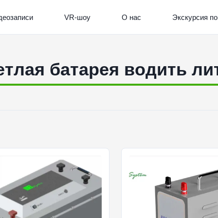
деозаписи
VR-шоу
О нас
Экскурсия по
етлая батарея водить ли