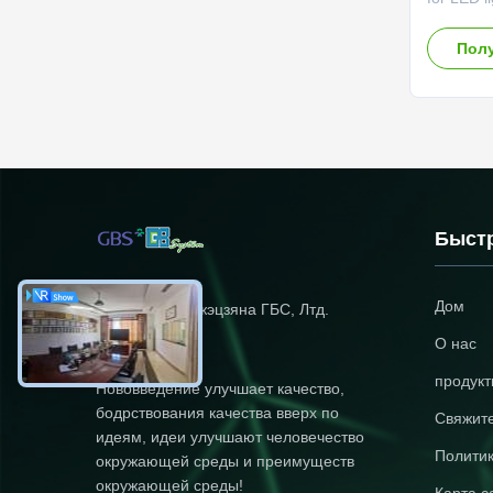
LFP20Ah 
and low 
Полу
performan
pollution
Specific
0.2C rat
capacity
Nominal v
3.0kg±10
condition
Быст
discharg
method
Дом
КО. энергии Чжэцзяна ГБС, Лтд.
О нас
продук
Нововведение улучшает качество,
бодрствования качества вверх по
Свяжит
идеям, идеи улучшают человечество
Полити
окружающей среды и преимуществ
окружающей среды!
Карта с