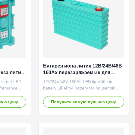
on. Long
charge method Constant current 20A
Charge voltage 3.55V Max
Батарея иона лития 12В/24В/48В
еза лития
160Ах перезаряжаемые для
ицы
накопления энергии домочадца
or street LED
12V/24V/48V 160Ah LED light lithium
овень
rformance
battery LiFePo4 battery for household
ture; Good
energy storage system GBS-LFP160Ah
le life time;
Item Specification Remark Rated capacity
шую цену
Получите самую лучшую цену
ure.
160Ah 0.2C rate discharge capacity
e-scale
Minimum capacity 160Ah Internal
 electric bus,
impedance ≤2.5mΩ Nominal voltage 3.2V
. 2. Light
Cell weight 210±0.15KG Standard
e-motor, golf
discharge conditions Constant current 80A