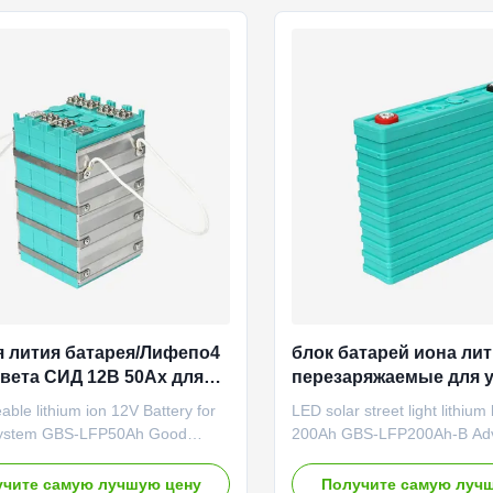
 current 30A End-of-discharge
performance in high and low
2.5V Standard charge method
charging and discharging wit
 current 15A Charge voltage
etc. The single cell adopts d
st charge method Constant
insurance protection safety v
60A Charge voltage 3.55V Max
ensuring the battery safety. 
us discharge
application
я лития батарея/Лифепо4
блок батарей иона ли
света СИД 12В 50Ах для
перезаряжаемые для 
тельной установки
света СИД солнечного
ble lithium ion 12V Battery for
LED solar street light lithium
 system GBS-LFP50Ah Good
200Ah GBS-LFP200Ah-B Adv
nce under high and low
No memory effects and highly
ure;Good safety
charge. 2. Large capability an
чите самую лучшую цену
Получите самую луч