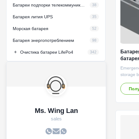
Батареи подпорки телекоммуникаций
38
Батарея лития UPS
35
Морская батарея
52
Батарея энергопотреблением
98
Батаре
+
Очистика батареи LifePo4
342
батаре
накопл
Emergenc
storage b
GBS ,GBs
YJ12100-
Полу
Rated ca
electrici
protectio
Ms. Wing Lan
protectio
sales
306×142×
weight, 
Good corr