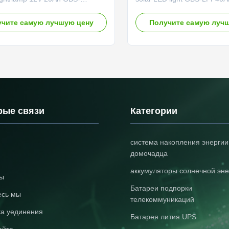
Good performance under high
1. Excellent cycle life: It ca
temperature;Good safety
2000 time, equal to 7 times 
чите самую лучшую цену
Получите самую луч
ce;Good cycle life time;No
batteries. 2. Pollution free. N
 during manufacture. Item
material contained. 3. High 
ation Remark Rated capacity 20Ah
density. 4. Can discharge wit
e discharge capacity Minimum
5. 100% safe. Never catch fi
 20Ah Internal impedance ≤10mΩ
condition. 6. Light weight, sma
oltage 12V Cell weight
Good performance in deep d
0g Standard discharge
Can be 100% DOD. 8. Excell
s Constant current 10A End-of-
temperature resistance ability
рые связи
Категории
e voltage 11.2V Standard charge
used
система накопления энергии
домочадца
аккумуляторы солнечной эне
ты
Батареи подпорки
есь мы
телекоммуникаций
ка уединения
Батарея лития UPS
айта