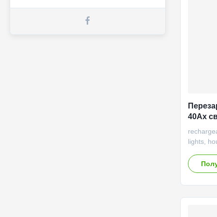
Performan
performa
Переза
40Ах с
накопл
rechargea
lights, h
GBS-LFP4
Rated cap
Полу
capacity 
impedanc
Cell wei
condition
discharg