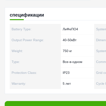
спецификации
Battery Type:
ЛиФеПО4
System
Output Power Range:
40-50кВт
Dimens
Weight:
750 кг
Syste
Type:
Все-в-одном
Commun
Protection Class:
IP23
Grid c
Warranty:
5 лет
Cycle l