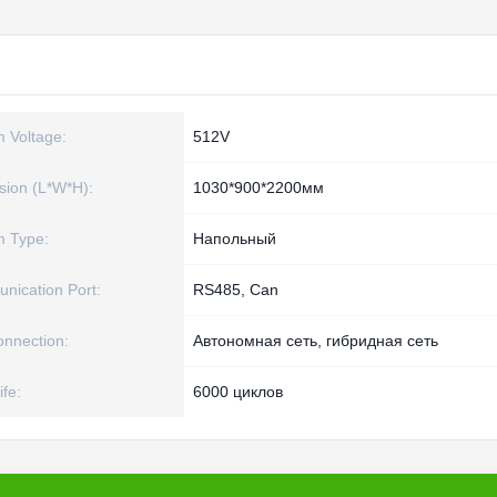
 Voltage:
512V
ion (L*W*H):
1030*900*2200мм
m Type:
Напольный
ication Port:
RS485, Can
onnection:
Автономная сеть, гибридная сеть
ife:
6000 циклов