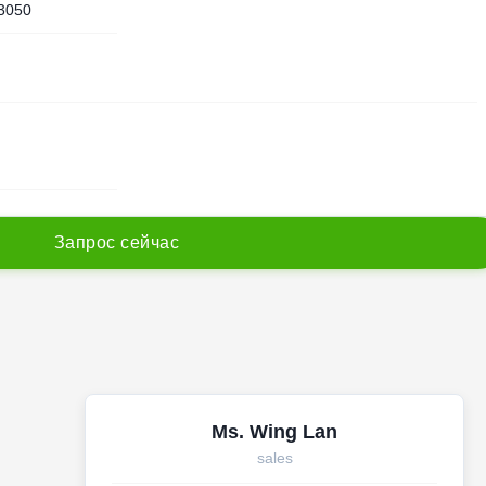
3050
З
а
п
р
о
с
с
е
й
ч
а
с
Ms. Wing Lan
sales