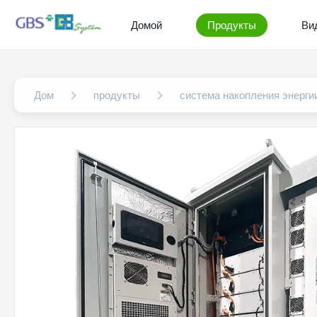
Домой
Продукты
Ви
Дом
продукты
система накопления энерги