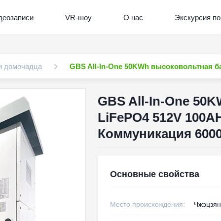
деозаписи
VR-шоу
О нас
Экскурсия по
и домочадца
GBS All-In-One 50KWh высоковольтная б
GBS All-In-One 50
LiFePO4 512V 100A
Коммуникация 6000
Основные свойства
Место происхождения:
Чжэцзян