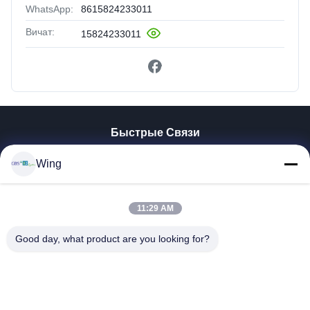
WhatsApp:
8615824233011
Вичат:
15824233011
Быстрые Связи
Домой
Wing
Продукты
Видеозаписи
11:29 AM
VR-Шоу
О Нас
Good day, what product are you looking for?
Экскурсия По Заводу
Контроль Качества
Свяжитесь С Нами
Запросите Цитату