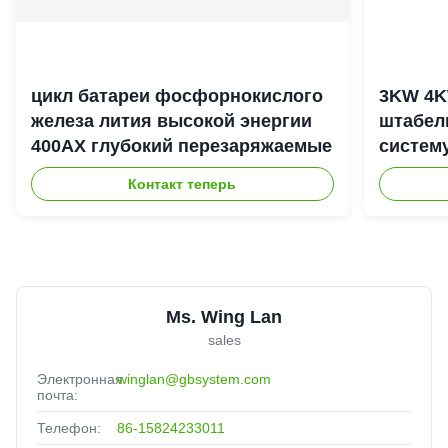
цикл батареи фосфорнокислого
3KW 4K
железа лития высокой энергии
штабел
400АХ глубокий перезаряжаемые
систем
энерги
Контакт теперь
Ms. Wing Lan
sales
Электронная
winglan@gbsystem.com
почта:
Телефон:
86-15824233011