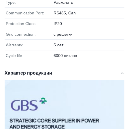
Type:
Расколоть
Communication Port:
RS485, Can
Protection Class:
IP20
Grid connection:
с решетки
Warranty:
5 лет
Cycle life:
6000 циклов
Характер продукции