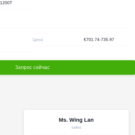
1200T
Цена:
€701.74-735.97
З
а
п
р
о
с
с
е
й
ч
а
с
Ms. Wing Lan
sales