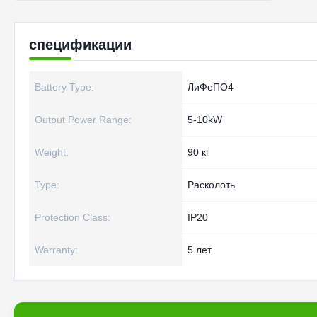
спецификации
Battery Type:
ЛиФеПО4
Output Power Range:
5-10kW
Weight:
90 кг
Type:
Расколоть
Protection Class:
IP20
Warranty:
5 лет