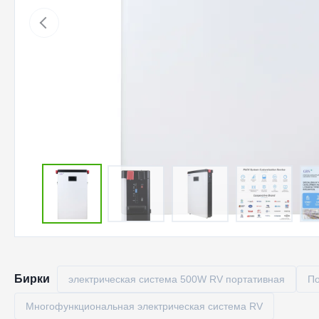
Бирки
электрическая система 500W RV портативная
По
Многофункциональная электрическая система RV