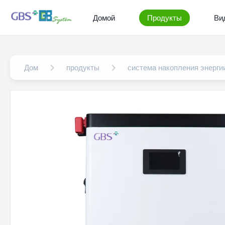
Домой
Продукты
Ви
Дом
продукты
система накопления энерги