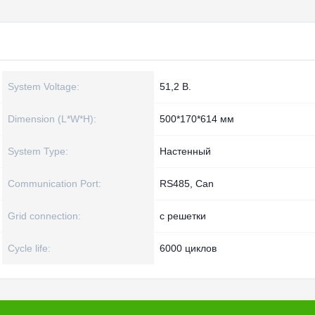
System Voltage:
51,2 В.
Dimension (L*W*H):
500*170*614 мм
System Type:
Настенный
Communication Port:
RS485, Can
Grid connection:
с решетки
Cycle life:
6000 циклов