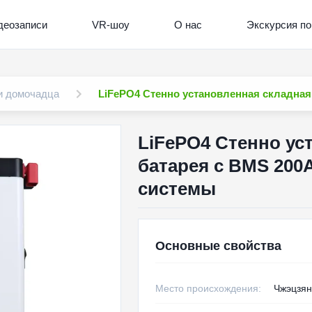
деозаписи
VR-шоу
О нас
Экскурсия по
и домочадца
LiFePO4 Стенно установленная складная
LiFePO4 Стенно ус
батарея с BMS 200
системы
Основные свойства
Место происхождения:
Чжэцзян