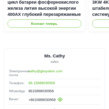
цикл батареи фосфорнокислого
3KW 4K
железа лития высокой энергии
штабел
400АХ глубокий перезаряжаемые
систем
энерги
Контакт теперь
Ms. Cathy
sales
Электронная
cathy@gbsystem.com
почта:
Телефон:
86-15888030958
WhatsApp:
8615888030958
Вичат:
+8615888030958