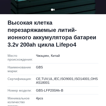
Высокая клетка
перезаряжаемые литий-
ионного аккумулятора батареи
3.2v 200ah цикла Lifepo4
Место
Чжэцзян, Китай
происхождения:
Наименование
GBS
марки:
Сертификация:
CE,TUV,UL,IEC,ISO9001,ISO14001,OHS
AS18001
Номер модели:
GBS-LFP200Ah-B
Минимальное
4pcs
количество
заказа: