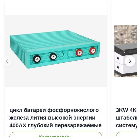
цикл батареи фосфорнокислого
3KW 4K
железа лития высокой энергии
штабел
400АХ глубокий перезаряжаемые
систем
энерги
Контакт теперь