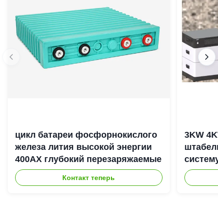
цикл батареи фосфорнокислого
3KW 4K
железа лития высокой энергии
штабел
400АХ глубокий перезаряжаемые
систем
энерги
Контакт теперь