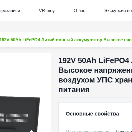
деозаписи
VR-шоу
О нас
Экскурсия по
192V 50Ah LiFePO4 Литий-ионный аккумулятор Высокое нап
192V 50Ah LiFePO4
Высокое напряжени
воздухом УПС хран
питания
Основные свойства
Место происхождения:
Чжэцзян