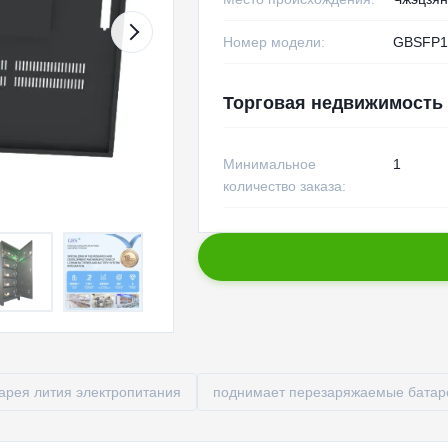
Номер модели:
GBSFP1
Торговая недвижимость
Минимальное
1
количество заказа:
арея лития электропитания
поднимает перезаряжаемые бата