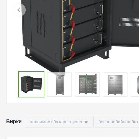
Бирки
поднимает батарею иона ли
бесперебойная бат