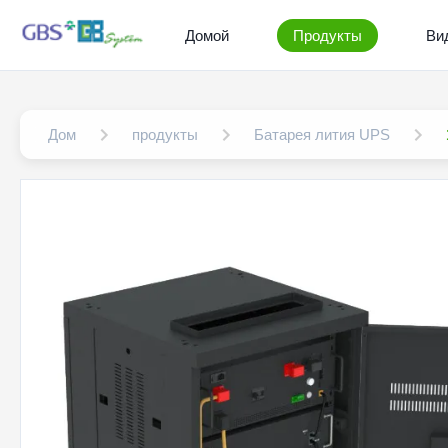
Домой
Продукты
Ви
Дом
продукты
Батарея лития UPS