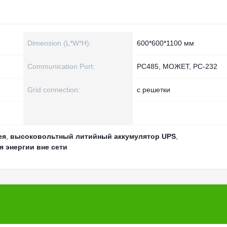
Dimension (L*W*H):
600*600*1100 мм
Communication Port:
РС485, МОЖЕТ, РС-232
Grid connection:
с решетки
ея
,
высоковольтный литийный аккумулятор UPS
,
я энергии вне сети