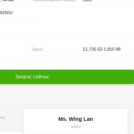
9250U
Цена:
£1,735.52-1,810.98
З
а
п
р
о
с
с
е
й
ч
а
с
рею
Ms. Wing Lan
sales