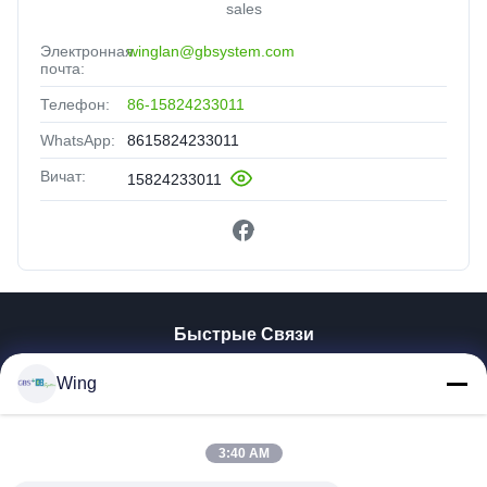
sales
Электронная
winglan@gbsystem.com
почта:
Телефон:
86-15824233011
WhatsApp:
8615824233011
Вичат:
15824233011
Быстрые Связи
Домой
Wing
Продукты
Видеозаписи
VR-Шоу
3:40 AM
О Нас