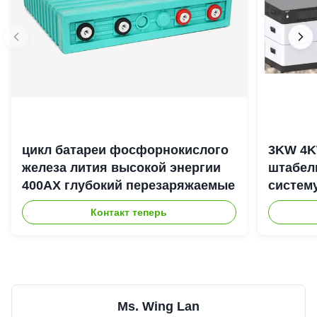
цикл батареи фосфорнокислого
3KW 4K
железа лития высокой энергии
штабел
400АХ глубокий перезаряжаемые
систем
энерги
Контакт теперь
Ms. Wing Lan