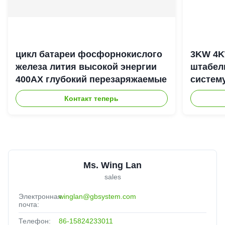
цикл батареи фосфорнокислого
3KW 4K
железа лития высокой энергии
штабел
400АХ глубокий перезаряжаемые
систем
энерги
Контакт теперь
Ms. Wing Lan
sales
Электронная
winglan@gbsystem.com
почта:
Телефон:
86-15824233011