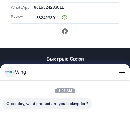
WhatsApp:
8615824233011
Вичат:
15824233011
Быстрые Связи
Домой
Wing
Продукты
Видеозаписи
4:07 AM
VR-Шоу
О Нас
Good day, what product are you looking for?
Экскурсия По Заводу
Контроль Качества
Свяжитесь С Нами
Запросите Цитату