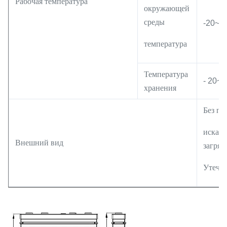
Рабочая температура
окружающей
среды
-20~6
температура
Температура
- 20
~
6
хранения
Без пе
искаже
Внешний вид
загряз
Утечка