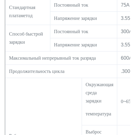
Постоянный ток
75А
Стандартная
плата
метод
Напряжение зарядки
3.55В
Постоянный ток
300А
Способ быстрой
зарядки
Напряжение зарядки
3.55В
Максимальный непрерывный ток разряда
600A
Продолжительность цикла
.3000
Окружающая
среда
зарядки
0
~
65
°
температура
Выброс