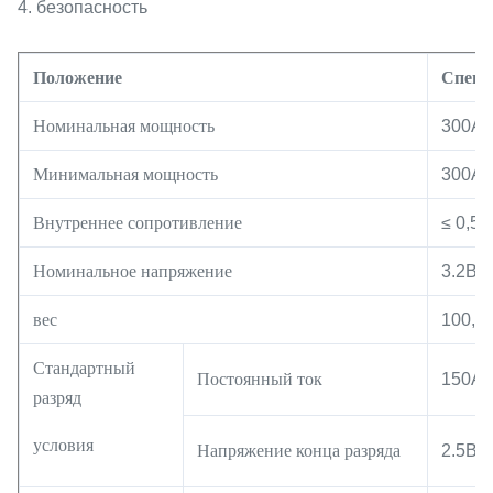
4. безопасность
Положение
Специ
Номинальная мощность
300Ач
Минимальная мощность
300Ач
Внутреннее сопротивление
≤ 0,5 
Номинальное напряжение
3.2В
вес
100,6±
Стандартный
Постоянный ток
150A
разряд
условия
Напряжение конца разряда
2.5В